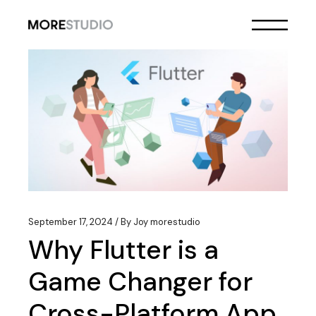
Skip
to
the
content
September 17, 2024
By
Joy morestudio
Why Flutter is a
Game Changer for
Cross-Platform App