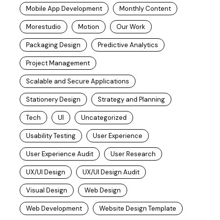
Mobile App Development
Monthly Content
Morestudio
Motion
Our Work
Packaging Design
Predictive Analytics
Project Management
Scalable and Secure Applications
Stationery Design
Strategy and Planning
Tech
UI
Uncategorized
Usability Testing
User Experience
User Experience Audit
User Research
UX/UI Design
UX/UI Design Audit
Visual Design
Web Design
Web Development
Website Design Template