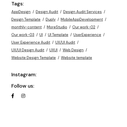
Tags:
AppDesign
Design Audit
Design Audit Services
Design Template
Duply
MobileAppDevelopment
monthly-content
MoreStudio
Our work-02
Our work-03
UI
UI Template
UserExperience
User Experience Audit
UX/UI Audit
UX/UI Design Audit
UXUI
Web Design
Website Design Template
Website template
Instagram:
Follow us: