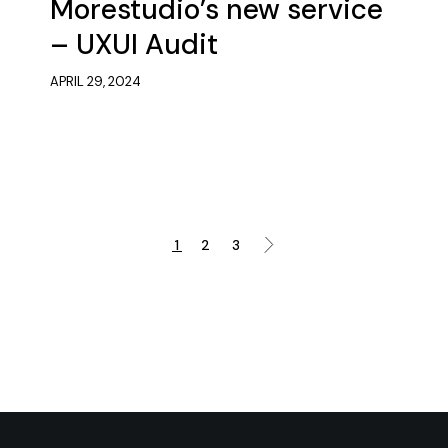
Morestudio’s new service
– UXUI Audit
APRIL 29, 2024
1
2
3